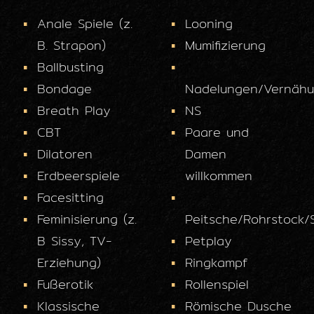
Anale Spiele (z.
Looning
B. Strapon)
Mumifizierung
Ballbusting
Bondage
Nadelungen/Vernäh
Breath Play
NS
CBT
Paare und
Dilatoren
Damen
Erdbeerspiele
willkommen
Facesitting
Feminisierung (z.
Peitsche/Rohrstock/
B Sissy, TV-
Petplay
Erziehung)
Ringkampf
Fußerotik
Rollenspiel
Klassische
Römische Dusche