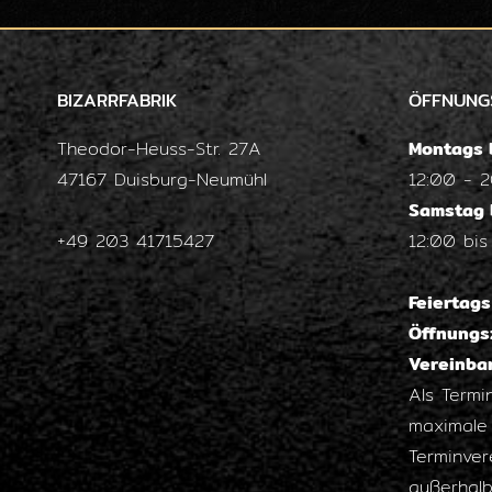
BIZARRFABRIK
ÖFFNUNG
Theodor-Heuss-Str. 27A
Montags b
47167 Duisburg-Neumühl
12:00 - 
Samstag 
+49 203 41715427
12:00 bis
Feiertag
Öffnungs
Vereinba
Als Termi
maximale 
Terminver
außerhalb