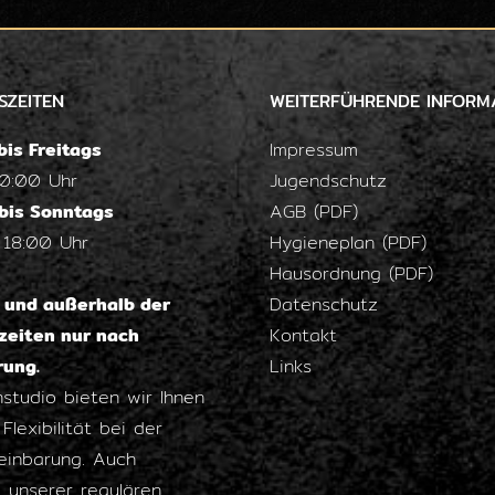
SZEITEN
WEITERFÜHRENDE INFORM
is Freitags
Impressum
20:00 Uhr
Jugendschutz
bis Sonntags
AGB (PDF)
 18:00 Uhr
Hygieneplan (PDF)
Hausordnung (PDF)
s und außerhalb der
Datenschutz
zeiten nur nach
Kontakt
rung.
Links
nstudio bieten wir Ihnen
Flexibilität bei der
einbarung. Auch
 unserer regulären